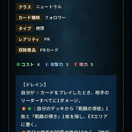
ニュートラル
クラス
フォロワー
カード種類
絶傑
タイプ
PR
レアリティ
PRカード
収録商品
コスト
4
攻撃力
3
体力
5
【ドレイン】
自分が
カードをプレイしたとき、相手の
リーダーすべてに1ダメージ。
：自分のデッキから『飢餓の使徒』1
枚と『飢餓の輝き』1枚を探し、EXエリア
に置く。
自分と相手のPP最大値が10なら、3枚引