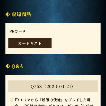
収録商品
PRカード
カードリスト
Q&A
Q768（2023-04-21）
Q
EXエリアから『飢餓の使徒』をプレイした場
合、『飢餓の絶傑・ギルネリーゼ』の「自分が