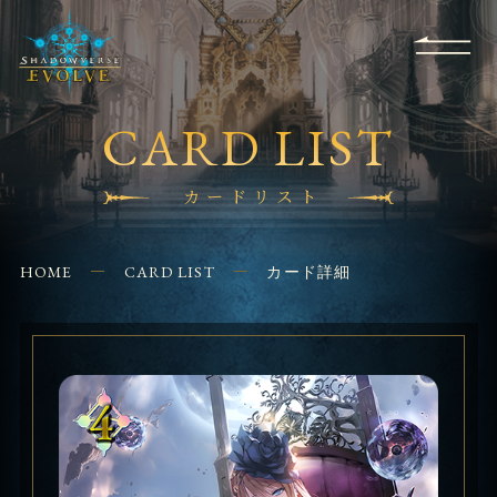
RULES
EVENT
SHOPS
FOR
APPLICATION
/ Q&A
BEGINNERS
CONTACT
CARD LIST
カードリスト
HOME
CARD LIST
カード詳細