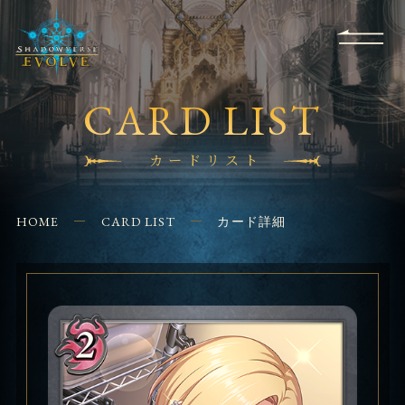
RULES
EVENT
SHOPS
FOR
APPLICATION
/ Q&A
BEGINNERS
CONTACT
CARD LIST
カードリスト
HOME
CARD LIST
カード詳細