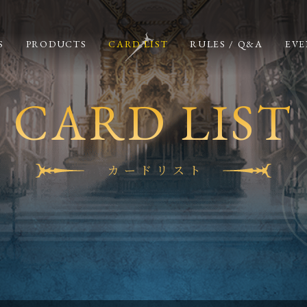
S
PRODUCTS
CARD LIST
RULES / Q&A
EVE
CARD LIST
カードリスト