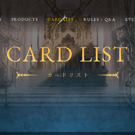
S
PRODUCTS
CARD LIST
RULES / Q&A
EVE
CARD LIST
カードリスト