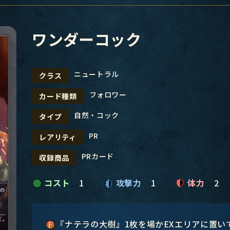
ワンダーコック
ニュートラル
クラス
フォロワー
カード種類
自然・コック
タイプ
PR
レアリティ
PRカード
収録商品
コスト
1
攻撃力
1
体力
2
『ナテラの大樹』1枚を場かEXエリアに置い