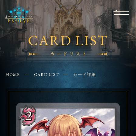
RULES
EVENT
SHOPS
FOR
APPLICATION
/ Q&A
BEGINNERS
CONTACT
CARD LIST
カードリスト
HOME
CARD LIST
カード詳細