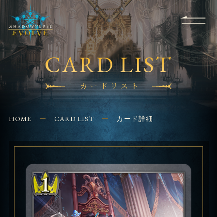
RULES
EVENT
SHOPS
FOR
APPLICATION
/ Q&A
BEGINNERS
CONTACT
CARD LIST
カードリスト
HOME
CARD LIST
カード詳細