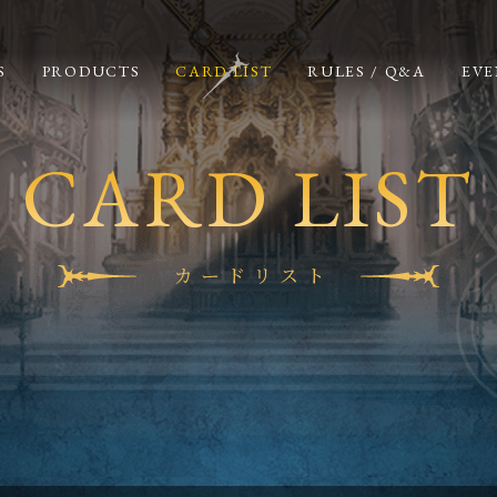
S
PRODUCTS
CARD LIST
RULES / Q&A
EVE
CARD LIST
カードリスト