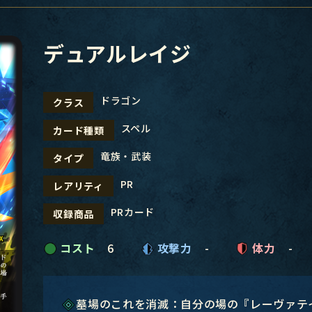
デュアルレイジ
ドラゴン
クラス
スペル
カード種類
竜族・武装
タイプ
PR
レアリティ
PRカード
収録商品
コスト
6
攻撃力
-
体力
-
墓場のこれを消滅：自分の場の『レーヴァテ