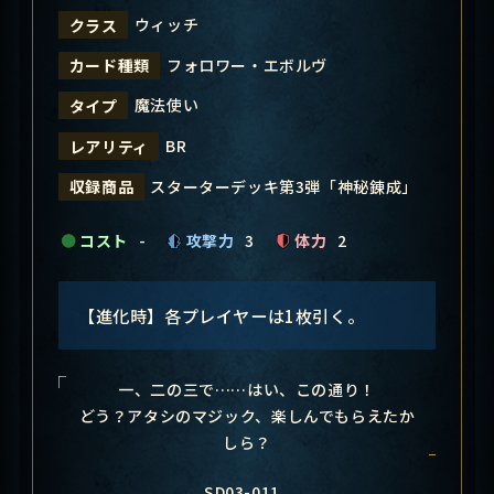
ウィッチ
クラス
フォロワー・エボルヴ
カード種類
魔法使い
タイプ
BR
レアリティ
スターターデッキ第3弾「神秘錬成」
収録商品
コスト
-
攻撃力
3
体力
2
【進化時】各プレイヤーは1枚引く。
一、二の三で……はい、この通り！
どう？アタシのマジック、楽しんでもらえたか
しら？
SD03-011