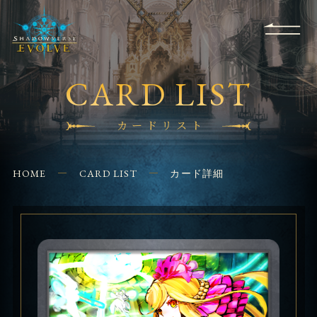
RULES
EVENT
SHOPS
FOR
APPLICATION
/ Q&A
BEGINNERS
CONTACT
CARD LIST
カードリスト
HOME
CARD LIST
カード詳細