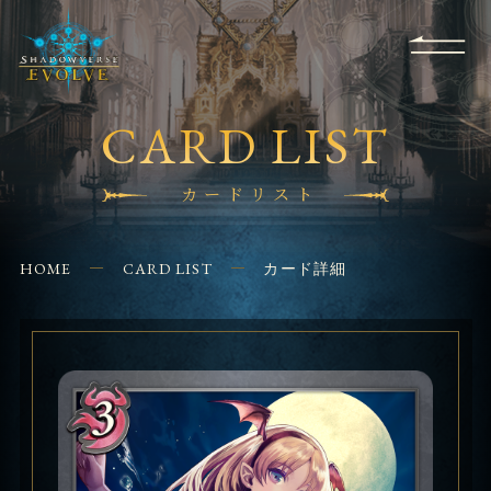
RULES
EVENT
SHOPS
FOR
APPLICATION
/ Q&A
BEGINNERS
CONTACT
CARD LIST
カードリスト
HOME
CARD LIST
カード詳細