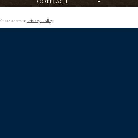
CONTACT
 please see our
Privacy Policy
.
NEWS
PRODUCTS
CARD LIST
RU
T
SHOPS
FOR BEGINNERS
APPLIC
Shadowverse EVOLVE
公式
Shadowverse EVOLVE
公式