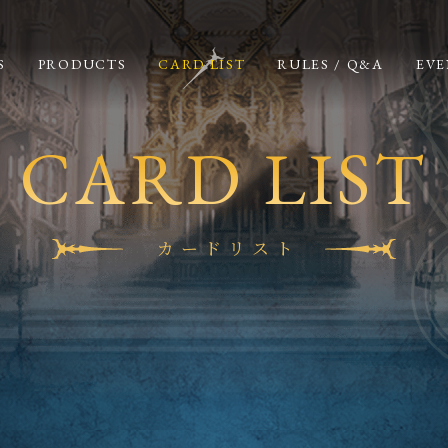
S
PRODUCTS
CARD LIST
RULES / Q&A
EVE
CARD LIST
カードリスト