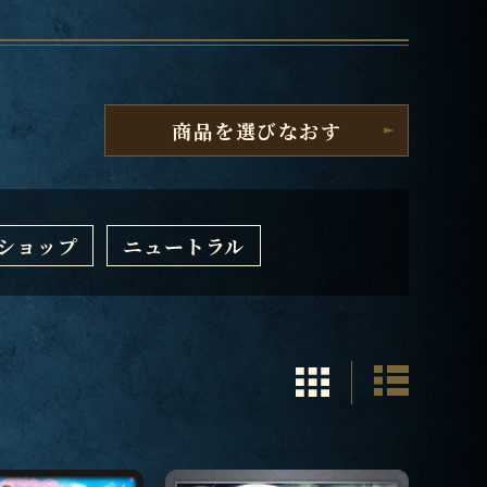
商品を選びなおす
ショップ
ニュートラル