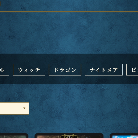
」
ル
ウィッチ
ドラゴン
ナイトメア
ビ