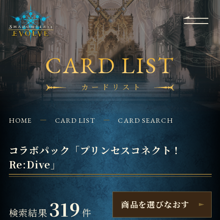
RULES
EVENT
SHOPS
FOR
APPLICATION
/ Q&A
BEGINNERS
CONTACT
CARD LIST
カードリスト
HOME
CARD LIST
CARD SEARCH
コラボパック「プリンセスコネクト！
Re:Dive」
319
商品を選びなおす
検索結果
件