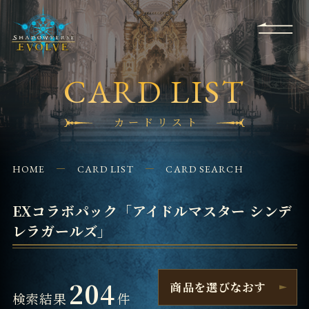
RULES
EVENT
SHOPS
FOR
APPLICATION
/ Q&A
BEGINNERS
CONTACT
CARD LIST
カードリスト
HOME
CARD LIST
CARD SEARCH
EXコラボパック「アイドルマスター シンデ
レラガールズ」
204
商品を選びなおす
検索結果
件