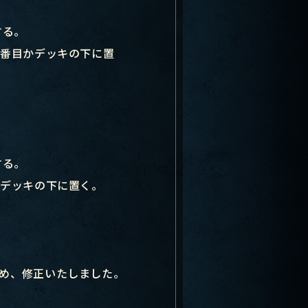
する。
2番目かデッキの下に置
する。
かデッキの下に置く。
め、修正いたしました。