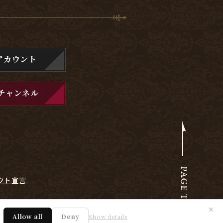
アカウント
チャンネル
クト宣言
✕
Allow all
Deny
Show details