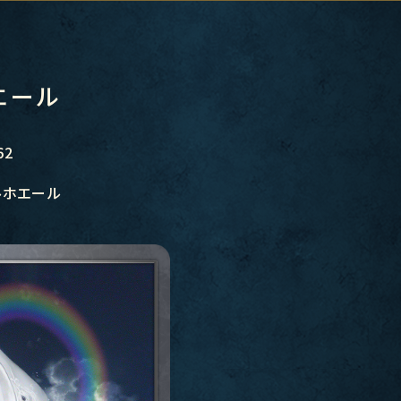
エール
62
ルホエール