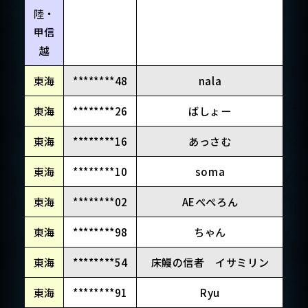
陸・
甲信
越
東海
********48
nala
東海
********26
ばしょー
東海
********16
あっさむ
東海
********10
soma
東海
********02
AEぺぺろん
東海
********98
ちゃん
東海
********54
床鰻の信者 イサミリン
東海
********91
Ryu