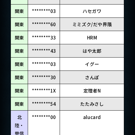
関東
********03
ハセガワ
関東
********60
ミミズク/だや界隈
関東
********33
HRM
関東
********43
はや太郎
関東
********03
イグー
関東
********30
さんぽ
関東
********1X
定理者N
関東
********54
たたみさし
北
********00
alucard
陸・
甲信