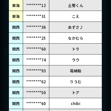
東海
********12
土管くん
東海
********31
こえ
関西
********36
あずさ♪
関西
********25
なかむら
関西
********60
トラ
関西
********74
ラウ
関西
********93
苺綿飴
関西
********62
りうむ
関西
********50
トア
関西
********60
chibi