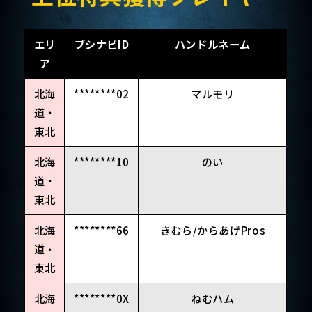
エリ
ブシナビID
ハンドルネーム
ア
北海
********02
マルモリ
道・
東北
北海
********10
のい
道・
東北
北海
********66
きむら/からあげPros
道・
東北
北海
********0X
ねむハム