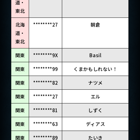
道・
東北
北海
********27
朝倉
道・
東北
関東
********9X
Basil
関東
********99
くまかもしれない！
関東
********82
ナツメ
関東
********27
エル
関東
********81
しずく
関東
********63
ディアス
関東
********89
たいき