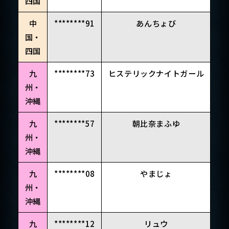
四国
中
********91
あんちょび
国・
四国
九
********73
ヒステリックナイトガール
州・
沖縄
九
********57
朝比奈まふゆ
州・
沖縄
九
********08
やまじょ
州・
沖縄
九
********12
リュウ