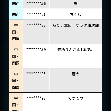
関西
********56
響
関西
********01
ちくわ
中
********27
らりぃ軍団 サラダ油次郎
国・
四国
中
********59
来栖りんさん1本で。
国・
四国
中
********85
蒼太
国・
四国
中
********77
てつてつ
国・