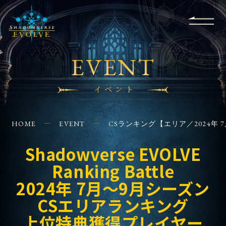
RULES
EVENT
SHOPS
FOR
APPLICATION
/ Q&A
BEGINNERS
CONTACT
EVENT
イベント
HOME
EVENT
CSランキング【エリア／2024年 
Shadowverse EVOLVE
Ranking Battle
2024年 7月～9月シーズン
CSエリアランキング
上位特典獲得プレイヤー