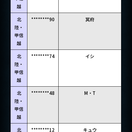
越
北
********90
冥府
陸・
甲信
越
北
********74
イシ
陸・
甲信
越
北
********48
M・T
陸・
甲信
越
北
********12
キュウ