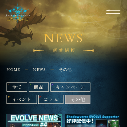
RULES
EVENT
SHOPS
FOR
APPLICATION
/ Q&A
BEGINNERS
CONTACT
NEWS
新着情報
HOME
NEWS
その他
全て
商品
キャンペーン
イベント
コラム
その他