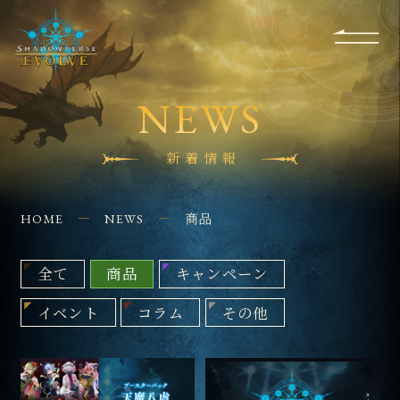
RULES
EVENT
SHOPS
FOR
APPLICATION
/ Q&A
BEGINNERS
CONTACT
NEWS
新着情報
HOME
NEWS
商品
全て
商品
キャンペーン
イベント
コラム
その他