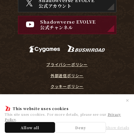
Shadowverse EVOLVE
公式アカウント
Shadowverse EVOLVE
公式チャンネル
プライバシーポリシー
外部送信ポリシー
クッキーポリシー
『Shadowverse EVOLVE』に関するガイドライン
✕
プレイヤーリスペクト宣言
This website uses cookies
This site uses cookies. For more details, please see our
Privacy
Policy
.
© Cygames, Inc. ©Bushiroad
Allow all
Deny
Show details