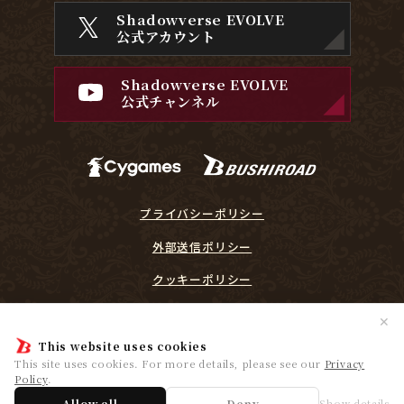
Shadowverse EVOLVE
公式アカウント
Shadowverse EVOLVE
公式チャンネル
プライバシーポリシー
外部送信ポリシー
クッキーポリシー
『Shadowverse EVOLVE』に関するガイドライン
✕
プレイヤーリスペクト宣言
This website uses cookies
This site uses cookies. For more details, please see our
Privacy
Policy
.
© Cygames, Inc. ©Bushiroad
Allow all
Deny
Show details