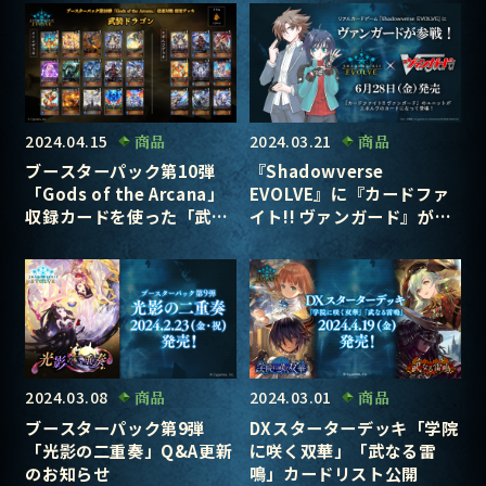
2024.04.15
商品
2024.03.21
商品
ブースターパック第10弾
『Shadowverse
「Gods of the Arcana」
EVOLVE』に『カードファ
収録カードを使った「武装
イト!! ヴァンガード』が参
ドラゴン」デッキを紹介！
戦！
2024.03.08
商品
2024.03.01
商品
ブースターパック第9弾
DXスターターデッキ「学院
「光影の二重奏」Q&A更新
に咲く双華」「武なる雷
のお知らせ
鳴」カードリスト公開