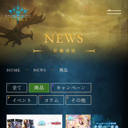
RULES
EVENT
SHOPS
FOR
APPLICATION
/ Q&A
BEGINNERS
CONTACT
NEWS
新着情報
HOME
NEWS
商品
全て
商品
キャンペーン
イベント
コラム
その他