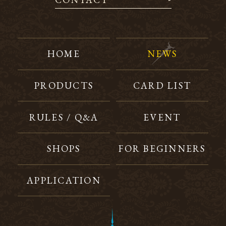
HOME
NEWS
PRODUCTS
CARD LIST
RULES / Q&A
EVENT
SHOPS
FOR BEGINNERS
APPLICATION