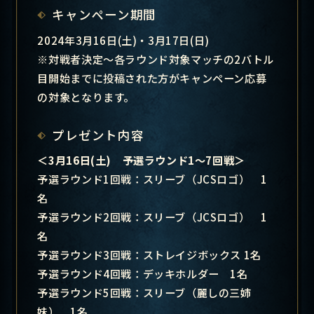
キャンペーン期間
2024年3月16日(土)・3月17日(日)
※対戦者決定～各ラウンド対象マッチの2バトル
目開始までに投稿された方がキャンペーン応募
の対象となります。
プレゼント内容
＜3月16日(土) 予選ラウンド1～7回戦＞
予選ラウンド1回戦：スリーブ（JCSロゴ） 1
名
予選ラウンド2回戦：スリーブ（JCSロゴ） 1
名
予選ラウンド3回戦：ストレイジボックス 1名
予選ラウンド4回戦：デッキホルダー 1名
予選ラウンド5回戦：スリーブ（麗しの三姉
妹） 1名