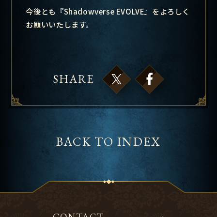
今後とも『Shadowverse EVOLVE』をよろしく
お願いいたします。
SHARE
BACK TO INDEX
CONTACT