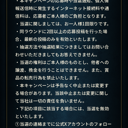
・本キャンペーンの応募時や当選通知、個人情
報送信時に発生するインターネット接続料や通
信料は、応募者ご本人様のご負担となります。
・当選に関しましては、お一人様1回限りです。
・同ラウンドに2回以上の応募投稿を行った場
合、最新の投稿のみを有効といたします。
・抽選方法や抽選結果につきましてはお問い合
わせいただきましてもお答えできません。
・当選の権利はご本人様のものとし、他者への
譲渡、換金を行うことはできません。また、賞
品の転売行為を禁止いたします。
・本キャンペーンは予告なく中止または変更す
る場合があります。当該中止または変更に関し
て当社は一切の責任を負いません。
・下記の項目に該当する場合には、当選を無効
といたします。
①当選の連絡までに公式Xアカウントのフォロー