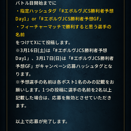
バトル目開始までに
・指定ハッシュタグ「#エボルヴJCS勝利者予想
Day1」or「#エボルヴJCS勝利者予想GF」
・フィーチャーマッチで勝利すると思う選手の
名前
をつけてXにて投稿します。
※3月16日(土)は「#エボルヴJCS勝利者予想
Day1」、3月17日(日)は「#エボルヴJCS勝利者
予想GF」がキャンペーン応募ハッシュタグとな
ります。
※予想選手の名前は各ポスト1名のみの記載をお
願いします。1つの投稿に選手の名前を2名以上
記載した場合は、応募を無効とさせていただき
ます。
以上で応募が完了します。