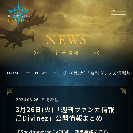
RULES
EVENT
SHOPS
FOR
APPLICATION
/ Q&A
BEGINNERS
CONTACT
NEWS
新着情報
HOME
NEWS
3月26日(火)「週刊ヴァンガ情報局D
2024.03.26
その他
3月26日(火)「週刊ヴァンガ情報
局Divinez」公開情報まとめ
『Shadowverse EVOLVE』運営事務局です。