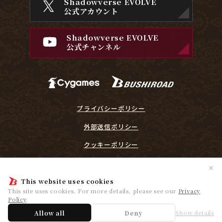
Shadowverse EVOLVE
公式アカウント
Shadowverse EVOLVE
公式チャンネル
プライバシーポリシー
外部送信ポリシー
クッキーポリシー
『Shadowverse EVOLVE』に関するガイドライン
✕
プレイヤーリスペクト宣言
This website uses cookies
This site uses cookies. For more details, please see our
Privacy
Policy
.
© Cygames, Inc. ©Bushiroad
Allow all
Deny
Show details