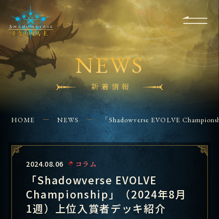
RULES
EVENT
SHOPS
FOR
APPLICATION
/ Q&A
BEGINNERS
CONTACT
NEWS
新着情報
HOME
NEWS
「Shadowverse EVOLVE Cha
2024.08.06
コラム
「Shadowverse EVOLVE
Championship」（2024年8月
1週）上位入賞者デッキ紹介