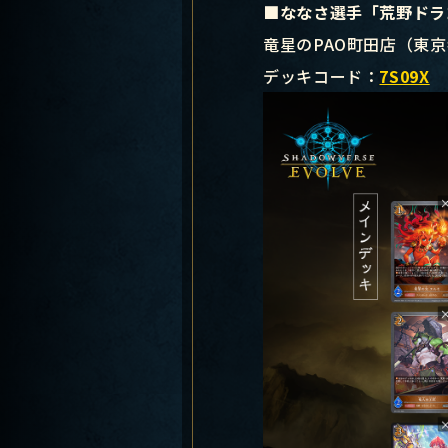
■ななさ選手「荒野ドラ
竜星のPAO町田店（東
デッキコード：
7S09X