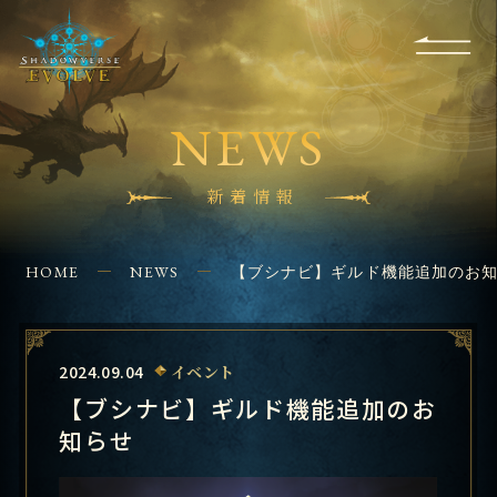
RULES
EVENT
SHOPS
FOR
APPLICATION
/ Q&A
BEGINNERS
CONTACT
NEWS
新着情報
HOME
NEWS
【ブシナビ】ギルド機能追加のお
2024.09.04
イベント
【ブシナビ】ギルド機能追加のお
知らせ