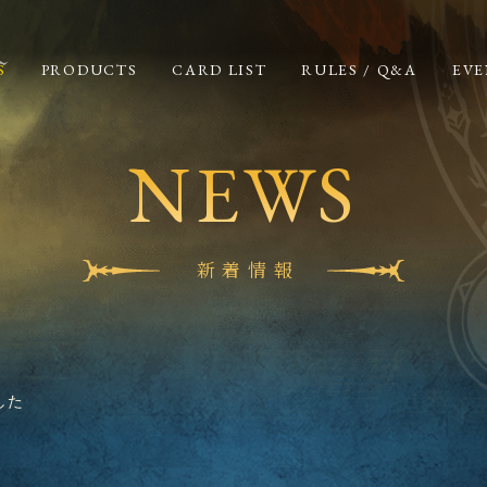
S
PRODUCTS
CARD LIST
RULES / Q&A
EVE
NEWS
新着情報
した