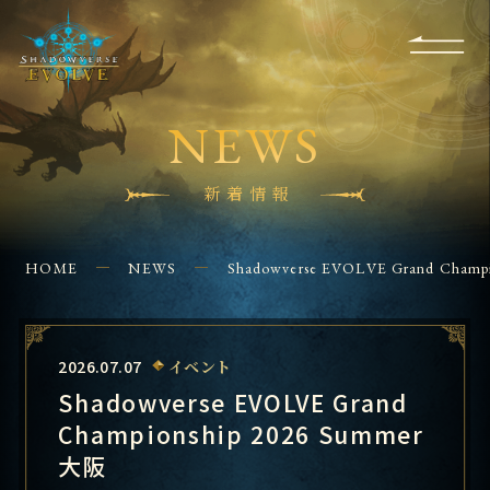
RULES
EVENT
SHOPS
FOR
APPLICATION
/ Q&A
BEGINNERS
CONTACT
NEWS
新着情報
HOME
NEWS
Shadowverse EVOLVE Grand Champ
2026.07.07
イベント
Shadowverse EVOLVE Grand
Championship 2026 Summer
大阪