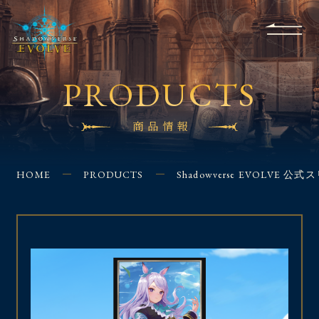
RULES
EVENT
SHOPS
FOR
APPLICATION
/ Q&A
BEGINNERS
CONTACT
PRODUCTS
商品情報
HOME
PRODUCTS
Shadowverse EVOLVE 