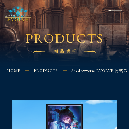
RULES
EVENT
SHOPS
FOR
APPLICATION
/ Q&A
BEGINNERS
CONTACT
PRODUCTS
商品情報
HOME
PRODUCTS
Shadowverse EVOLVE 