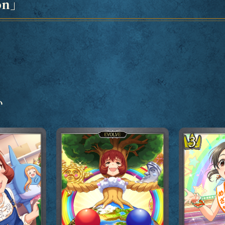
on」
い