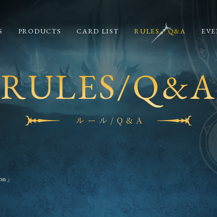
S
PRODUCTS
CARD LIST
RULES / Q&A
EVE
RULES/Q&A
ルール/Q&A
on」