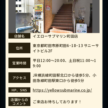
イエローサブマリン町田店
店舗名
東京都町田市原町田6−18−13 サニーサ
住所
イトビル2F
平日12:00〜20:00、土日祝11:00〜1
営業時間
9:00
JR横浜線町田駅北口から徒歩5分、小
アクセス
田急線町田駅東口から徒歩5分
https://yellowsubmarine.co.jp/
HP、SNS
店舗からの
ご来店お待ちしております！
コメント