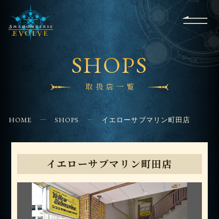
RULES
EVENT
SHOPS
FOR
APPLICATION
/ Q&A
BEGINNERS
CONTACT
SHOPS
取扱店一覧
HOME
SHOPS
イエローサブマリン町田店
イエローサブマリン町田店