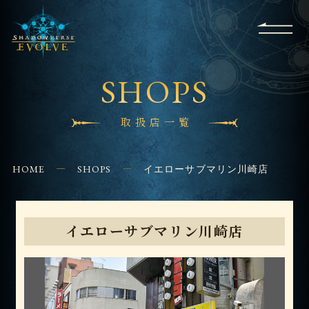
RULES
EVENT
SHOPS
FOR
APPLICATION
/ Q&A
BEGINNERS
CONTACT
SHOPS
取扱店一覧
HOME
SHOPS
イエローサブマリン川崎店
イエローサブマリン川崎店