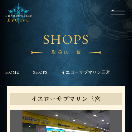
RULES
EVENT
SHOPS
FOR
APPLICATION
/ Q&A
BEGINNERS
CONTACT
SHOPS
取扱店一覧
HOME
SHOPS
イエローサブマリン三宮
イエローサブマリン三宮