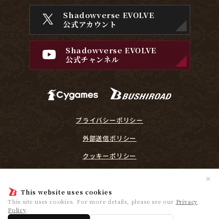
Shadowverse EVOLVE
公式アカウント
Shadowverse EVOLVE
公式チャンネル
プライバシーポリシー
外部送信ポリシー
クッキーポリシー
『Shadowverse EVOLVE』に関するガイドライン
✕
プレイヤーリスペクト宣言
This website uses cookies
This site uses cookies. For more details, please see our
Privacy
Policy
.
© Cygames, Inc. ©Bushiroad