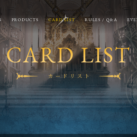
S
PRODUCTS
CARD LIST
RULES / Q&A
EVE
CARD LIST
カードリスト