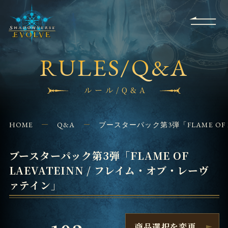
RULES
EVENT
SHOPS
FOR
APPLICATION
/ Q&A
BEGINNERS
CONTACT
RULES/Q&A
ルール/Q&A
HOME
Q&A
ブースターパック第3弾「FLAME OF
ブースターパック第3弾「FLAME OF
LAEVATEINN / フレイム・オブ・レーヴ
ァテイン」
商品選択を変更