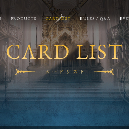
S
PRODUCTS
CARD LIST
RULES / Q&A
EVE
CARD LIST
カードリスト