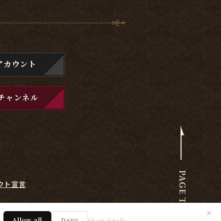
アカウント
チャンネル
クト宣言
✕
Allow all
Deny
Show details