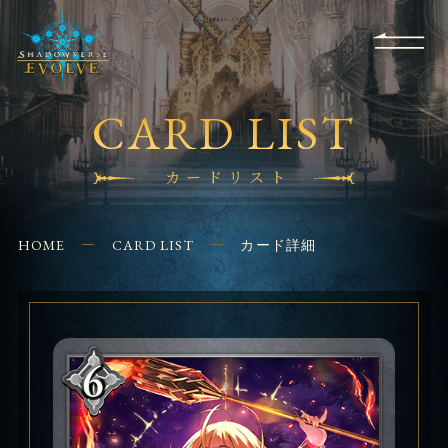
RULES
EVENT
SHOPS
FOR
APPLICATION
/ Q&A
BEGINNERS
CONTACT
CARD LIST
カードリスト
HOME
CARD LIST
カード詳細