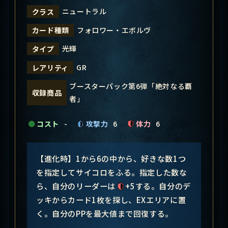
ニュートラル
クラス
フォロワー・エボルヴ
カード種類
光輝
タイプ
GR
レアリティ
ブースターパック第6弾「絶対なる覇
収録商品
者」
コスト
-
攻撃力
6
体力
6
【進化時】1から6の中から、好きな数1つ
を指定してサイコロをふる。指定した数な
ら、自分のリーダーは
+5する。自分のデ
ッキからカード1枚を探し、EXエリアに置
く。自分のPPを最大値まで回復する。