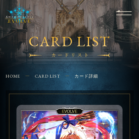
RULES
EVENT
SHOPS
FOR
APPLICATION
/ Q&A
BEGINNERS
CONTACT
CARD LIST
カードリスト
HOME
CARD LIST
カード詳細