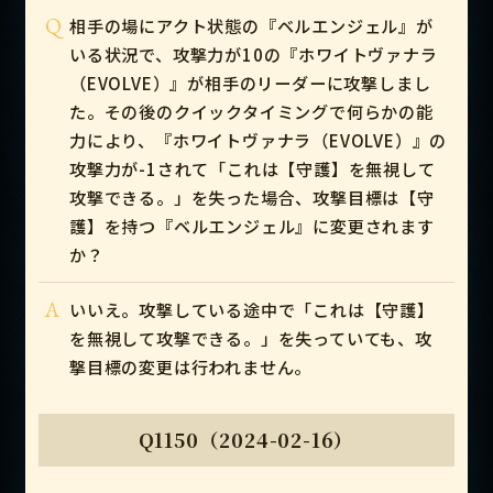
Q
相手の場にアクト状態の『ベルエンジェル』が
いる状況で、攻撃力が10の『ホワイトヴァナラ
（EVOLVE）』が相手のリーダーに攻撃しまし
た。その後のクイックタイミングで何らかの能
力により、『ホワイトヴァナラ（EVOLVE）』の
攻撃力が-1されて「これは【守護】を無視して
攻撃できる。」を失った場合、攻撃目標は【守
護】を持つ『ベルエンジェル』に変更されます
か？
A
いいえ。攻撃している途中で「これは【守護】
を無視して攻撃できる。」を失っていても、攻
撃目標の変更は行われません。
Q1150（2024-02-16）