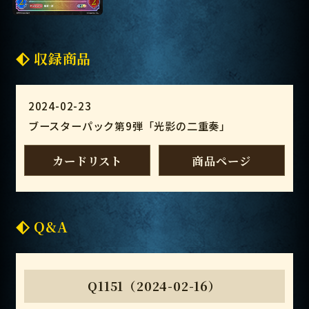
収録商品
2024-02-23
ブースターパック第9弾「光影の二重奏」
カードリスト
商品ページ
Q&A
Q1151（2024-02-16）