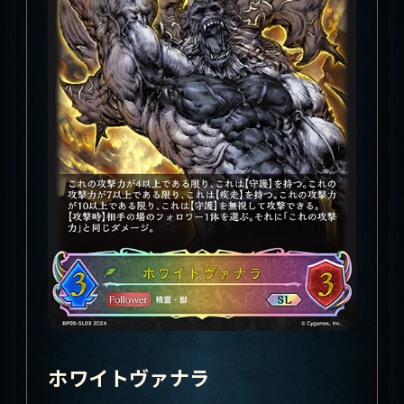
ホワイトヴァナラ