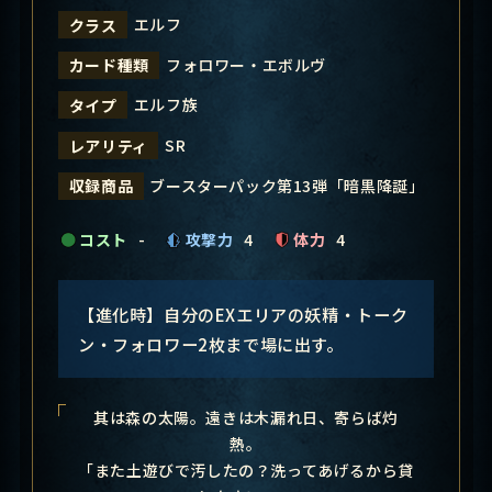
エルフ
クラス
フォロワー・エボルヴ
カード種類
エルフ族
タイプ
SR
レアリティ
ブースターパック第13弾「暗黒降誕」
収録商品
コスト
-
攻撃力
4
体力
4
【進化時】自分のEXエリアの妖精・トーク
ン・フォロワー2枚まで場に出す。
其は森の太陽。遠きは木漏れ日、寄らば灼
熱。
「また土遊びで汚したの？洗ってあげるから貸