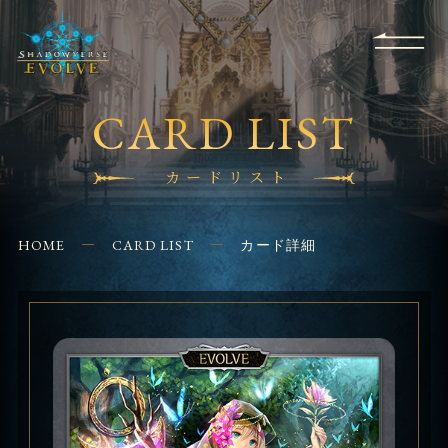
RULES
EVENT
SHOPS
FOR
APPLICATION
/ Q&A
BEGINNERS
CONTACT
CARD LIST
カードリスト
HOME
CARD LIST
カード詳細