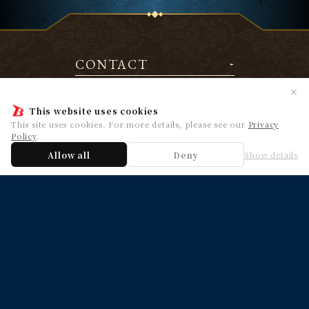
CONTACT
✕
This website uses cookies
This site uses cookies. For more details, please see our
Privacy
HOME
NEWS
Policy
.
Allow all
Deny
Show details
PRODUCTS
CARD LIST
RULES / Q&A
EVENT
SHOPS
FOR BEGINNERS