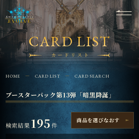
RULES
EVENT
SHOPS
FOR
APPLICATION
/ Q&A
BEGINNERS
CONTACT
CARD LIST
カードリスト
HOME
CARD LIST
CARD SEARCH
ブースターパック第13弾「暗黒降誕」
195
商品を選びなおす
検索結果
件