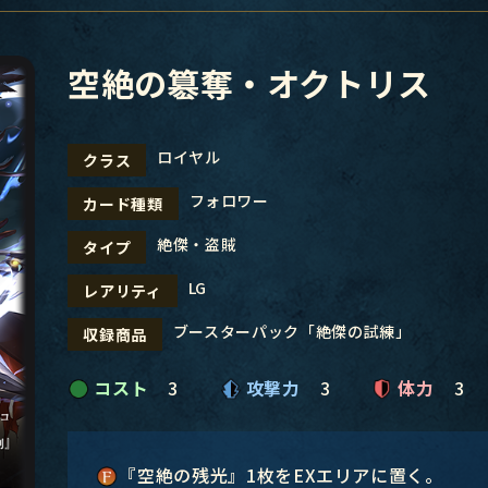
空絶の簒奪・オクトリス
ロイヤル
クラス
フォロワー
カード種類
絶傑・盗賊
タイプ
LG
レアリティ
ブースターパック「絶傑の試練」
収録商品
コスト
3
攻撃力
3
体力
3
『空絶の残光』1枚をEXエリアに置く。