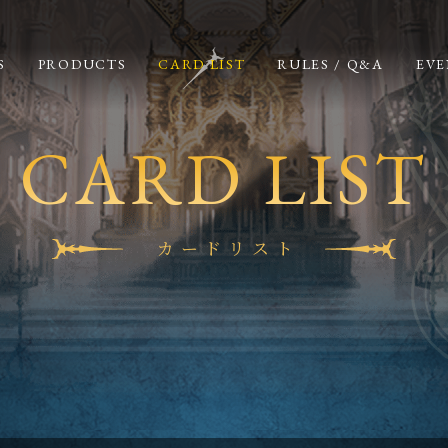
S
PRODUCTS
CARD LIST
RULES / Q&A
EVE
CARD LIST
カードリスト