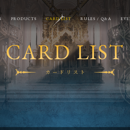
S
PRODUCTS
CARD LIST
RULES / Q&A
EVE
CARD LIST
カードリスト