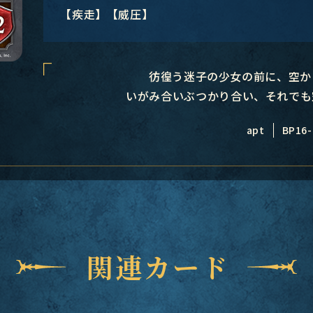
【疾走】【威圧】
彷徨う迷子の少女の前に、空か
いがみ合いぶつかり合い、それでも
apt
BP16-
関連カード