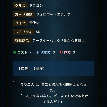
ドラゴン
クラス
フォロワー・エボルヴ
カード種類
竜使い
タイプ
SR
レアリティ
ブースターパック「新たなる創世」
収録商品
コスト
-
攻撃力
3
体力
3
【疾走】【威圧】
今や二人は、無二と誇れる相棒同士となっ
た。
「一人じゃないなら。どこまでもいける気が
するんだ！」