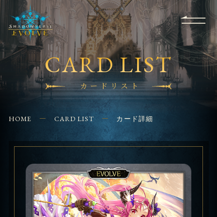
RULES
EVENT
SHOPS
FOR
APPLICATION
/ Q&A
BEGINNERS
CONTACT
CARD LIST
カードリスト
HOME
CARD LIST
カード詳細