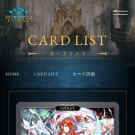
RULES
EVENT
SHOPS
FOR
APPLICATION
/ Q&A
BEGINNERS
CONTACT
CARD LIST
カードリスト
HOME
CARD LIST
カード詳細