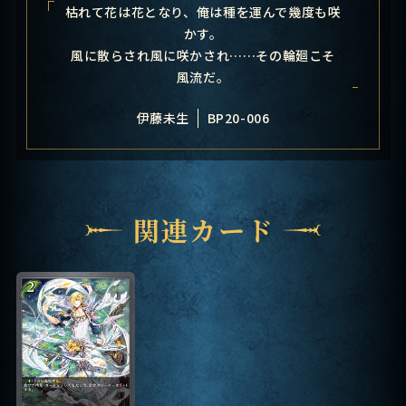
枯れて花は花となり、俺は種を運んで幾度も咲
かす。
風に散らされ風に咲かされ……その輪廻こそ
風流だ。
伊藤未生
BP20-006
関連カード