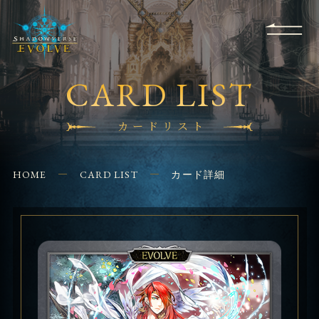
RULES
EVENT
SHOPS
FOR
APPLICATION
/ Q&A
BEGINNERS
CONTACT
CARD LIST
カードリスト
HOME
CARD LIST
カード詳細