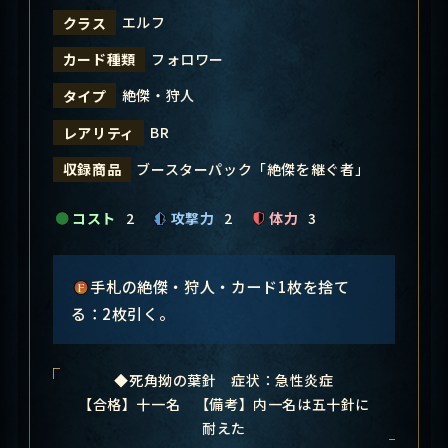
エルフ
クラス
フォロワー
カード種類
絶傑・狩人
タイプ
BR
レアリティ
ブースターパック「絶傑を継ぐ者」
収録商品
コスト
2
攻撃力
2
体力
3
手札の絶傑・狩人・カード1枚を捨て
る：2枚引く。
◆死角拗の葉針 症状：急性炎症
【合格】十一名 【備考】内一名は五十針に
耐えた