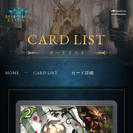
RULES
EVENT
SHOPS
FOR
APPLICATION
/ Q&A
BEGINNERS
CONTACT
CARD LIST
カードリスト
HOME
CARD LIST
カード詳細