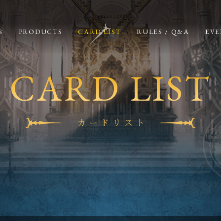
S
PRODUCTS
CARD LIST
RULES / Q&A
EVE
CARD LIST
カードリスト