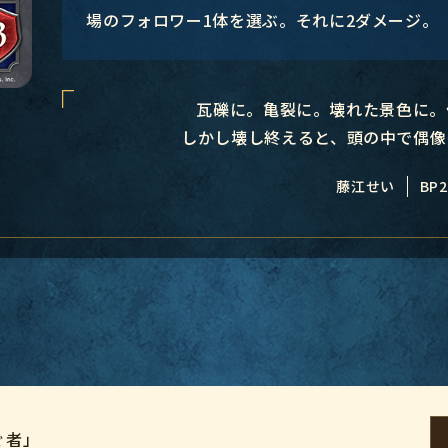
場のフォロワー1体を選ぶ。それに2ダメージ。
瓦礫に。亀裂に。壊れた景色に。
しかし壊し終えると、頭の中で偶像
藤江せい
BP2
ぐ者」