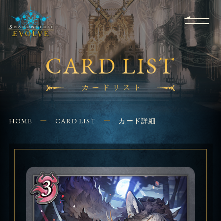
RULES
EVENT
SHOPS
FOR
APPLICATION
/ Q&A
BEGINNERS
CONTACT
CARD LIST
カードリスト
HOME
CARD LIST
カード詳細