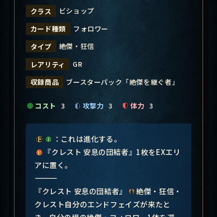
ビショップ
クラス
フォロワー
カード種類
絶傑・狂信
タイプ
GR
レアリティ
ブースターパック「絶傑を継ぐ者」
収録商品
コスト
3
攻撃力
3
体力
3
：これは進化する。
『クレスト 安息の団結者』1枚をEXエリ
アに置く。
―――――――――――――――
『クレスト 安息の団結者』
絶傑・狂信・
クレスト自分のエンドフェイズが来たと
き、自分の場の絶傑・フォロワー1体を選