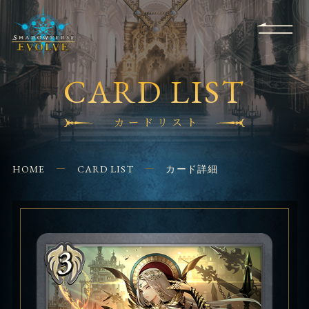
RULES
EVENT
SHOPS
FOR
APPLICATION
/ Q&A
BEGINNERS
CONTACT
CARD LIST
カードリスト
HOME
CARD LIST
カード詳細