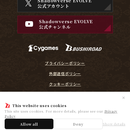
Shadowverse EVOLVE
公式アカウント
Shadowverse EVOLVE
公式チャンネル
プライバシーポリシー
外部送信ポリシー
クッキーポリシー
『Shadowverse EVOLVE』に関するガイドライン
✕
プレイヤーリスペクト宣言
This website uses cookies
This site uses cookies. For more details, please see our
Privacy
Policy
.
© Cygames, Inc. ©Bushiroad
Allow all
Deny
Show details