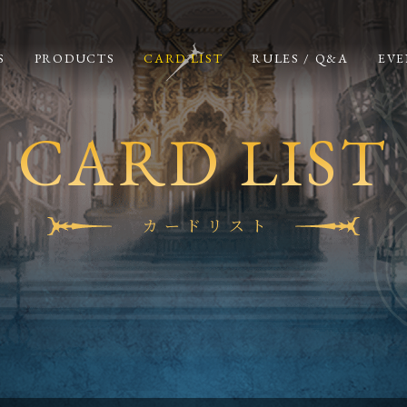
S
PRODUCTS
CARD LIST
RULES / Q&A
EVE
CARD LIST
カードリスト