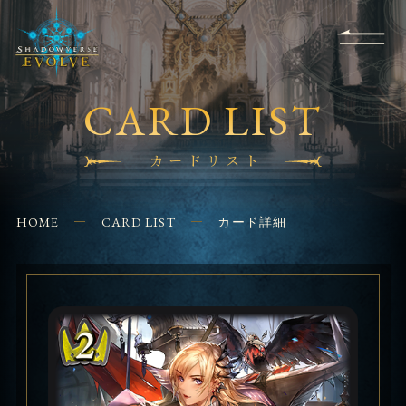
RULES
EVENT
SHOPS
FOR
APPLICATION
/ Q&A
BEGINNERS
CONTACT
CARD LIST
カードリスト
HOME
CARD LIST
カード詳細