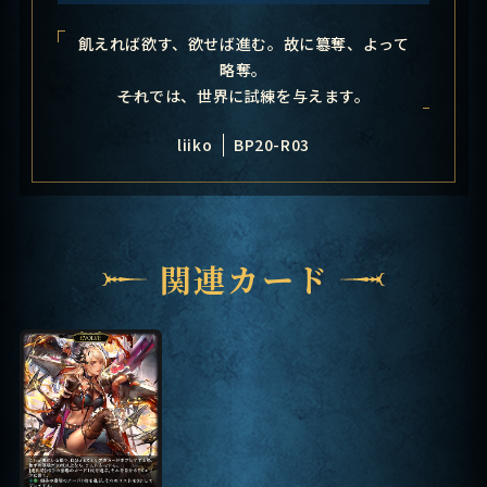
飢えれば欲す、欲せば進む。故に簒奪、よって
略奪。
――それでは、世界に試練を与えます。
liiko
BP20-R03
関連カード